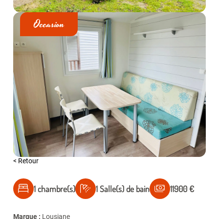
Occasion
< Retour
1 chambre(s)
1 Salle(s) de bain
11900 €
Marque :
Lousiane